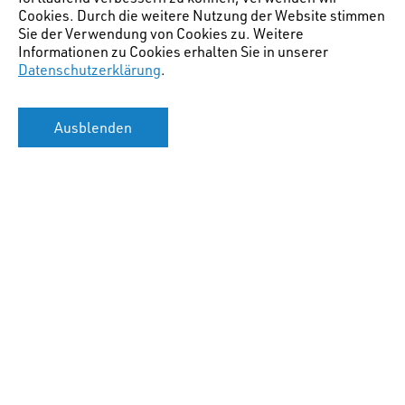
Cookies. Durch die weitere Nutzung der Website stimmen
Sie der Verwendung von Cookies zu. Weitere
Informationen zu Cookies erhalten Sie in unserer
Datenschutzerklärung
.
Ausblenden
Hauptstandort Chur
(Lage Bürostandort)
:
STW AG für Raumplanung
Gäuggelistr. 7
CH-7000 Chur
+41 81 254 38 20
info@stw.swiss
Zweigstelle Zürich
(Lage Bürostandort)
: