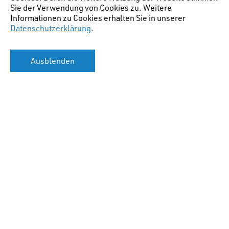
Sie der Verwendung von Cookies zu. Weitere
Informationen zu Cookies erhalten Sie in unserer
Datenschutzerklärung
.
Ausblenden
Hauptstandort Chur
(Lage Bürostandort)
:
STW AG für Raumplanung
Gäuggelistr. 7
CH-7000 Chur
+41 81 254 38 20
info@stw.swiss
Zweigstelle Zürich
(Lage Bürostandort)
:
STW AG für Raumplanung