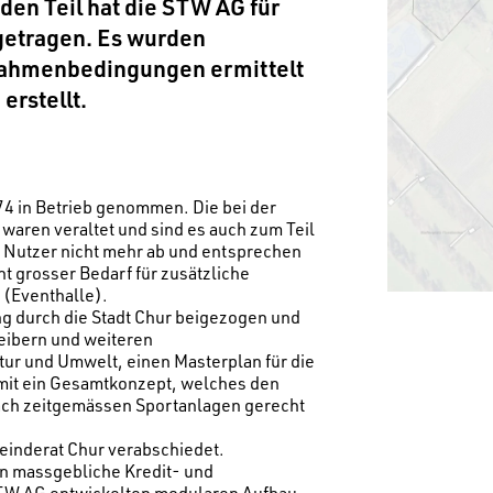
den Teil hat die STW AG für
getragen. Es wurden
Rahmenbedingungen ermittelt
erstellt.
74 in Betrieb genommen. Die bei der
waren veraltet und sind es auch zum Teil
er Nutzer nicht mehr ab und entsprechen
 grosser Bedarf für zusätzliche
 (Eventhalle).
 durch die Stadt Chur beigezogen und
eibern und weiteren
tur und Umwelt, einen Masterplan für die
mit ein Gesamtkonzept, welches den
ach zeitgemässen Sportanlagen gerecht
einderat Chur verabschiedet.
an massgebliche Kredit- und
STW AG entwickelten modularen Aufbau