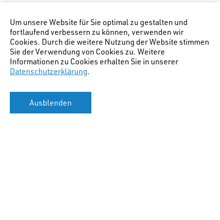
Um unsere Website für Sie optimal zu gestalten und
fortlaufend verbessern zu können, verwenden wir
Cookies. Durch die weitere Nutzung der Website stimmen
Sie der Verwendung von Cookies zu. Weitere
Informationen zu Cookies erhalten Sie in unserer
Datenschutzerklärung
.
Ausblenden
Hauptstandort Chur
(Lage Bürostandort)
:
STW AG für Raumplanung
Gäuggelistr. 7
CH-7000 Chur
+41 81 254 38 20
info@stw.swiss