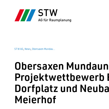
STW AG
,
News
,
Obersaxen Mundaun: Projektwettbewerb Entwicklung Dorfplatz und Neubau Tiefgarage Meierhof
Obersaxen Mundaun
Projektwettbewerb 
Dorfplatz und Neuba
Meierhof