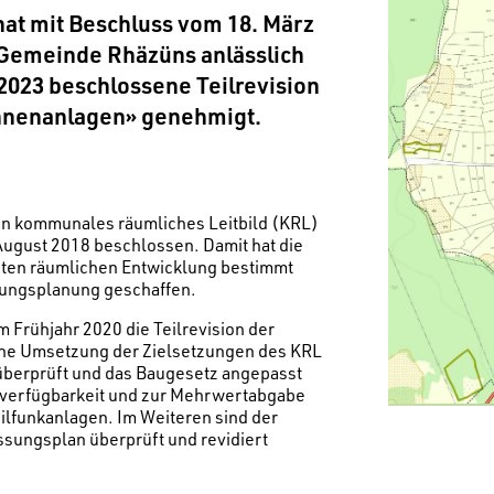
at mit Beschluss vom 18. März
 Gemeinde Rhäzüns anlässlich
023 beschlossene Teilrevision
nnenanlagen» genehmigt.
in kommunales räumliches Leitbild (KRL)
ugust 2018 beschlossen. Damit hat die
bten räumlichen Entwicklung bestimmt
tzungsplanung geschaffen.
 Frühjahr 2020 die Teilrevision der
che Umsetzung der Zielsetzungen des KRL
überprüft und das Baugesetz angepasst
­verfügbarkeit und zur Mehrwertabgabe
lfunkanlagen. Im Weiteren sind der
ssungsplan überprüft und revidiert