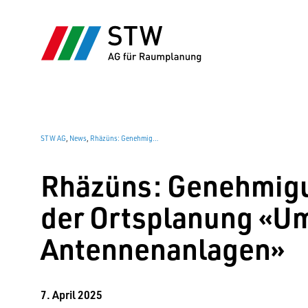
STW AG
,
News
,
Rhäzüns: Genehmigung Teilrevision der Ortsplanung «Umsetzung KRL / Antennenanlagen»
Rhäzüns: Genehmigu
der Ortsplanung «U
Antennenanlagen»
7. April 2025