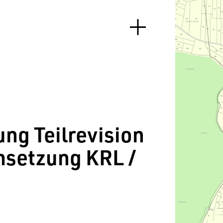
ng Teilrevision
msetzung KRL /